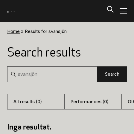
Home
»
Results for svansjön
Programs and Tickets
Tillbaka
Search results
Programs and Tickets
Search
Search
Calendar
Ticket information
All results (0)
Performances (0)
Ot
Programs and Tickets
Inga resultat.
Ticket information