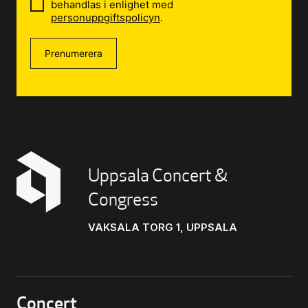
behandlas i enlighet med
personuppgiftspolicyn
.
Prenumerera
Uppsala Concert &
Congress
VAKSALA TORG 1, UPPSALA
Concert