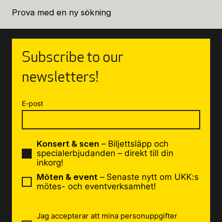
Prova med en ny sökning
Buying Tickets
Subscribe to our
Gift Card for UKK
newsletters!
Purchase & Delivery Terms
E-post
Konsert & scen
– Biljettsläpp och
specialerbjudanden – direkt till din
inkorg!
Möten & event
– Senaste nytt om UKK:s
mötes- och eventverksamhet!
Jag accepterar att mina personuppgifter