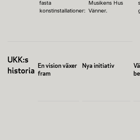
fasta
Musikens Hus
konstinstallationer:
Vänner.
UKK:s
En vision växer
Nya initiativ
Vä
historia
fram
be