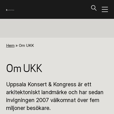
Program och biljetter
Tillbaka
Hem
»
Om UKK
Program och biljetter
Om UKK
Kalendarium
Uppsala Konsert & Kongress är ett
Aktuella biljettsläpp
arkitektoniskt landmärke och har sedan
invigningen 2007 välkomnat över fem
Presentkort på UKK
miljoner besökare.