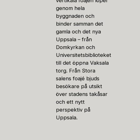
vertikala foajén löper
genom hela
byggnaden och
binder samman det
gamla och det nya
Uppsala – från
Domkyrkan och
Universitetsbiblioteket
till det öppna Vaksala
torg. Från Stora
salens foajé bjuds
besökare på utsikt
över stadens takåsar
och ett nytt
perspektiv på
Uppsala.