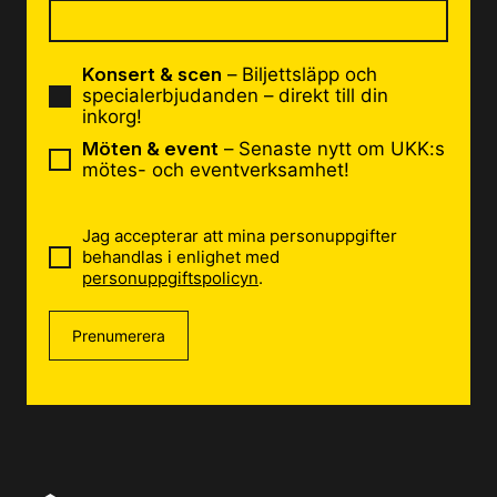
Konsert & scen
– Biljettsläpp och
specialerbjudanden – direkt till din
inkorg!
Möten & event
– Senaste nytt om UKK:s
mötes- och eventverksamhet!
Jag accepterar att mina personuppgifter
behandlas i enlighet med
personuppgiftspolicyn
.
Prenumerera