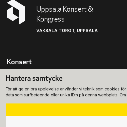
Uppsala Konsert &
Kongress
VAKSALA TORG 1, UPPSALA
Konsert
biljettkassa@ukk.se
Hantera samtycke
018-727 90 00
Konferens
För att ge en bra upplevelse använder vi teknik som cookies för 
Program & biljetter
konferens@ukk.se
data som surfbeteende eller unika ID:n på denna webbplats. Om du
018-727 90 20
Öppettider
Om oss
Bokningsförfrågan
info@ukk.se
Hitta hit
018-727 90 00
Våra lokaler