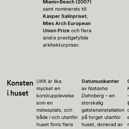
Miami+Beach (2007)
samt nominerats till
Kasper Salinpriset
,
Mies Arch European
Union Prize
och flera
andra prestigefyllda
arkitekturpriser.
Konsten
UKK är lika
Gatumusikanter
mycket en
av
Natasha
i huset
konstupplevelse
Dahnberg
– en
som en
storskalig
mötesplats, och
gatstensinstallation
både i och utanför
på torget utanför
huset finns flera
huset, donerad av