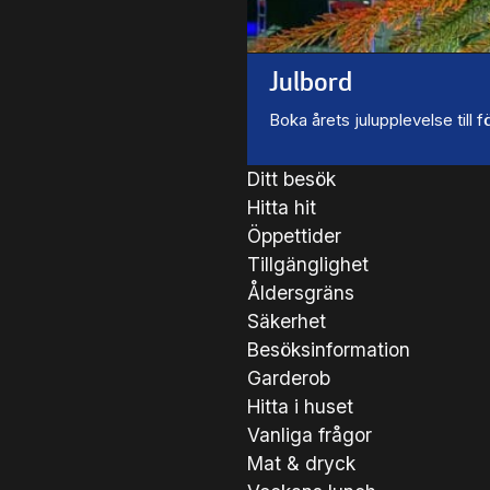
Julbord
Boka årets julupplevelse till
Ditt besök
Hitta hit
Öppettider
Tillgänglighet
Åldersgräns
Säkerhet
Besöksinformation
Garderob
Hitta i huset
Vanliga frågor
Mat & dryck