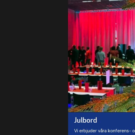
Julbord
Vi erbjuder våra konferens- 