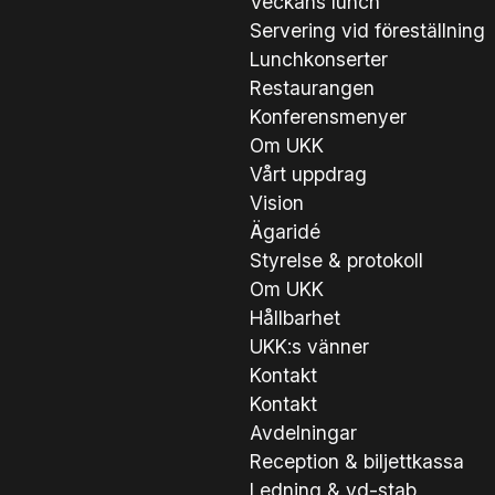
Veckans lunch
Servering vid föreställning
Lunchkonserter
Restaurangen
Konferensmenyer
Om UKK
Vårt uppdrag
Vision
Ägaridé
Styrelse & protokoll
Om UKK
Hållbarhet
UKK:s vänner
Kontakt
Kontakt
Avdelningar
Reception & biljettkassa
Ledning & vd-stab