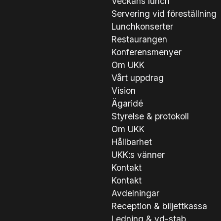
Veckans lunch
Servering vid föreställning
Lunchkonserter
Restaurangen
Konferensmenyer
Om UKK
Vårt uppdrag
Vision
Ägaridé
Styrelse & protokoll
Om UKK
Hållbarhet
UKK:s vänner
Kontakt
Kontakt
Avdelningar
Reception & biljettkassa
Ledning & vd-stab