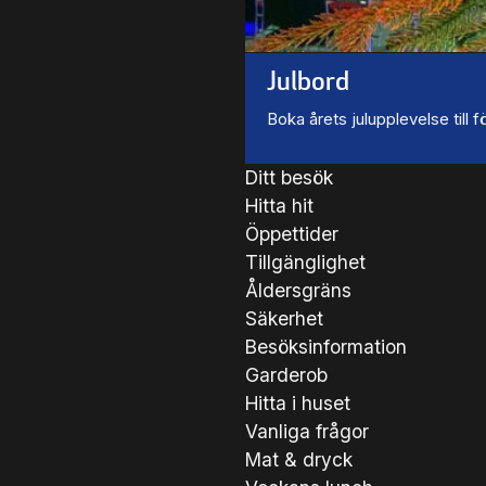
Julbord
Boka årets julupplevelse till
Ditt besök
Hitta hit
Öppettider
Tillgänglighet
Åldersgräns
Säkerhet
Besöksinformation
Garderob
Hitta i huset
Vanliga frågor
Mat & dryck