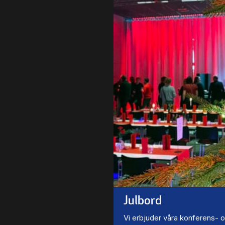
Julbord
Vi erbjuder våra konferens- 