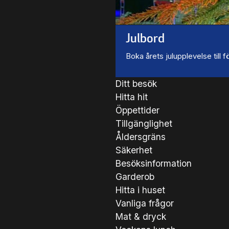
Julbord
Boka årets julupplevelse till
Ditt besök
Hitta hit
Öppettider
Tillgänglighet
Åldersgräns
Säkerhet
Besöksinformation
Garderob
Hitta i huset
Vanliga frågor
Mat & dryck