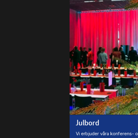
Julbord
Vi erbjuder våra konferens- 