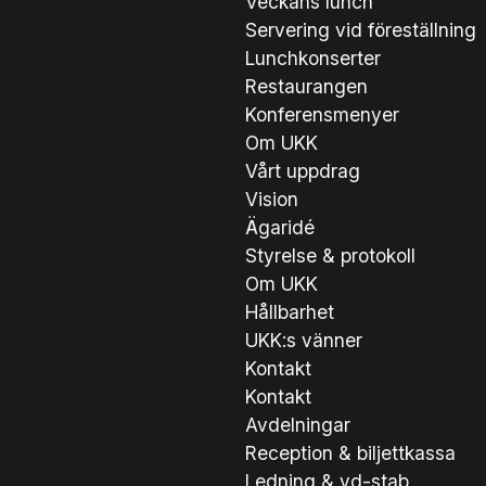
Veckans lunch
Servering vid föreställning
Lunchkonserter
Restaurangen
Konferensmenyer
Om UKK
Vårt uppdrag
Vision
Ägaridé
Styrelse & protokoll
Om UKK
Hållbarhet
UKK:s vänner
Kontakt
Kontakt
Avdelningar
Reception & biljettkassa
Ledning & vd-stab