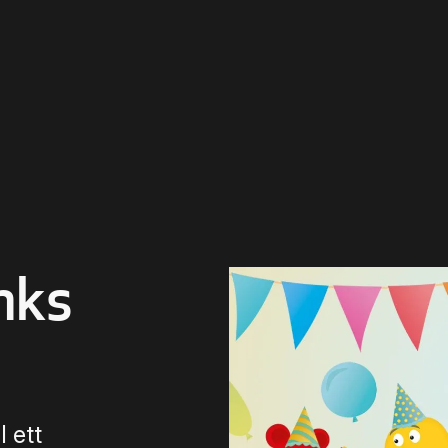
nks
l ett