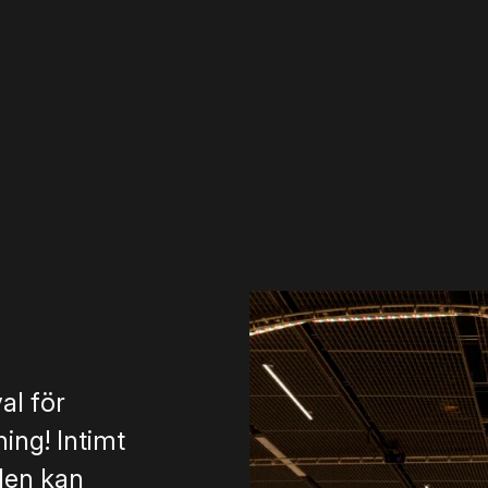
val för
ing! Intimt
alen kan