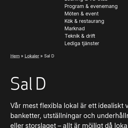
Program & evenemang
Möten & event
Kök & restaurang
Marknad
Teknik & drift
Lediga tjänster
Hem
»
Lokaler
»
Sal D
Sal D
Vår mest flexibla lokal är ett idealiskt 
banketter, utställningar och underhålln
eller storslaget – allt är möjligt då lok