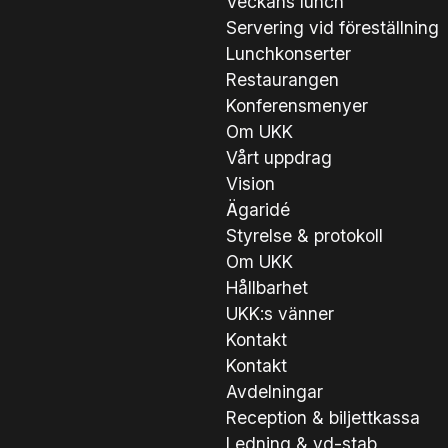
Veckans lunch
Servering vid föreställning
Lunchkonserter
Restaurangen
Konferensmenyer
Om UKK
Vårt uppdrag
Vision
Ägaridé
Styrelse & protokoll
Om UKK
Hållbarhet
UKK:s vänner
Kontakt
Kontakt
Avdelningar
Reception & biljettkassa
Ledning & vd-stab