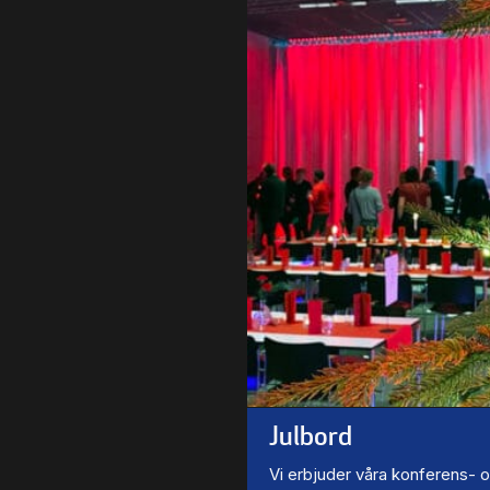
Julbord
Vi erbjuder våra konferens- 