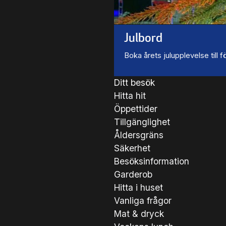
Julbord
Boka årets julupplevelse till
Ditt besök
Hitta hit
Öppettider
Tillgänglighet
Åldersgräns
Säkerhet
Besöksinformation
Garderob
Hitta i huset
Vanliga frågor
Mat & dryck