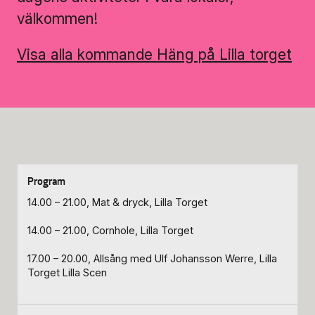
välkommen!
Biljettinformation
Visa alla kommande Häng på Lilla torget
Program och biljetter
Biljettinformation
Att köpa biljett
Köp- & leveransvillkor
14.00 – 21.00, Mat & dryck, Lilla Torget
14.00 – 21.00, Cornhole, Lilla Torget
17.00 – 20.00, Allsång med Ulf Johansson Werre, Lilla
Torget Lilla Scen