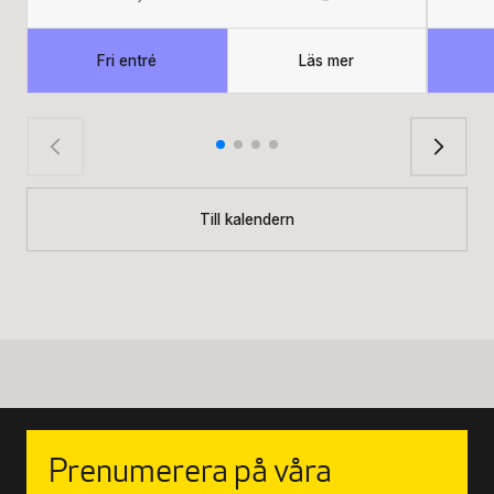
Fri entré
Läs mer
Till kalendern
Prenumerera på våra