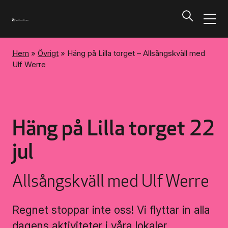
Hem
»
Övrigt
»
Häng på Lilla torget – Allsångskväll med
Program och biljetter
Ulf Werre
Tillbaka
Program och biljetter
Häng på Lilla torget 22
Kalendarium
jul
Aktuella biljettsläpp
Allsångskväll med Ulf Werre
Presentkort på UKK
Regnet stoppar inte oss! Vi flyttar in alla
dagens aktiviteter i våra lokaler,