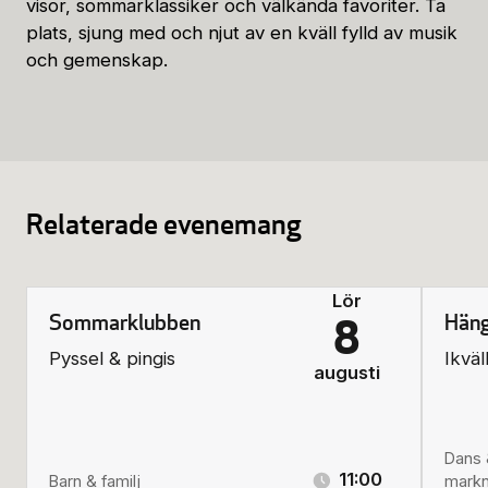
visor, sommarklassiker och välkända favoriter. Ta
plats, sjung med och njut av en kväll fylld av musik
och gemenskap.
Relaterade evenemang
Lör
Sommarklubben
Häng
8
Pyssel & pingis
Ikväl
augusti
Dans 
11:00
Barn & familj
mark