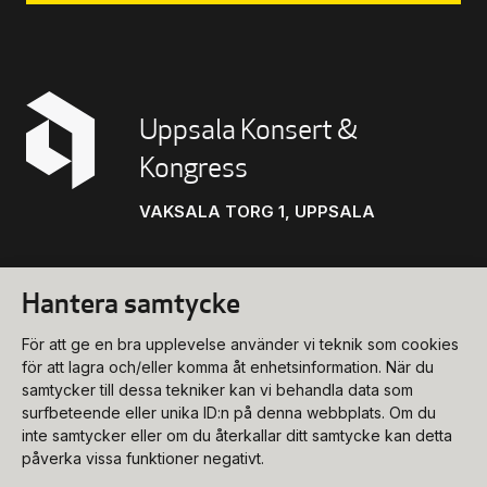
Uppsala Konsert &
Kongress
VAKSALA TORG 1, UPPSALA
Hantera samtycke
Konsert
För att ge en bra upplevelse använder vi teknik som cookies
biljettkassa@ukk.se
för att lagra och/eller komma åt enhetsinformation. När du
samtycker till dessa tekniker kan vi behandla data som
018-727 90 00
Konferens
surfbeteende eller unika ID:n på denna webbplats. Om du
Program & biljetter
inte samtycker eller om du återkallar ditt samtycke kan detta
konferens@ukk.se
påverka vissa funktioner negativt.
Öppettider
018-727 90 20