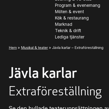
Program & evenemang
Möten & event
Kök & restaurang
Marknad
Teknik & drift
Lediga tjänster
Hem
»
Musikal & teater
»
Jävla karlar – Extra­föreställning
Jävla karlar
Extra­föreställning
Se den hyllade teateruppsättningen 