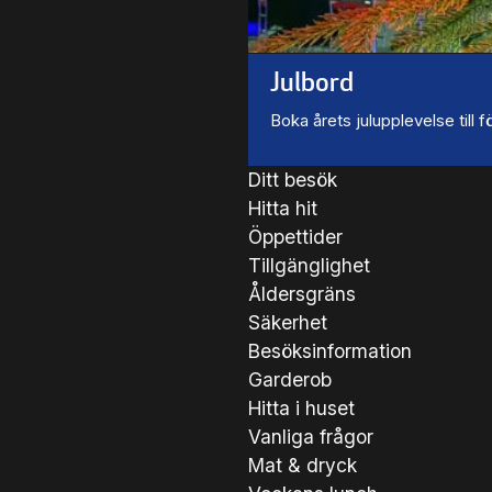
Julbord
Boka årets julupplevelse till
Ditt besök
Hitta hit
Öppettider
Tillgänglighet
Åldersgräns
Säkerhet
Besöksinformation
Garderob
Hitta i huset
Vanliga frågor
Mat & dryck