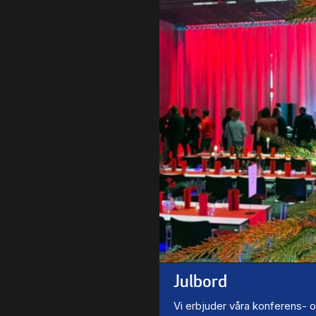
Julbord
Vi erbjuder våra konferens- 