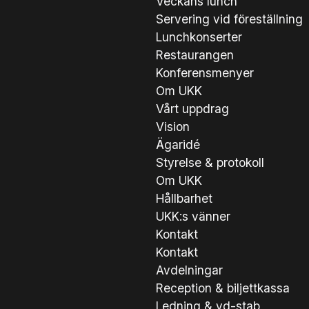
Veckans lunch
Servering vid föreställning
Lunchkonserter
Restaurangen
Konferensmenyer
Om UKK
Vårt uppdrag
Vision
Ägaridé
Styrelse & protokoll
Om UKK
Hållbarhet
UKK:s vänner
Kontakt
Kontakt
Avdelningar
Reception & biljettkassa
Ledning & vd-stab