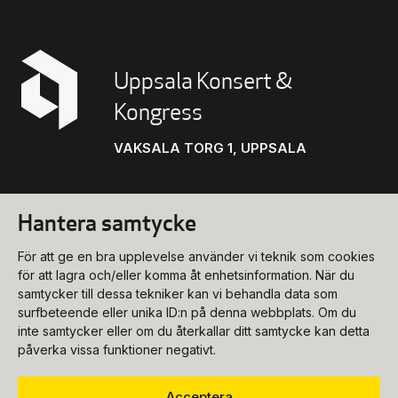
Uppsala Konsert &
Kongress
VAKSALA TORG 1, UPPSALA
Hantera samtycke
Konsert
För att ge en bra upplevelse använder vi teknik som cookies
biljettkassa@ukk.se
för att lagra och/eller komma åt enhetsinformation. När du
samtycker till dessa tekniker kan vi behandla data som
018-727 90 00
Konferens
surfbeteende eller unika ID:n på denna webbplats. Om du
Program & biljetter
inte samtycker eller om du återkallar ditt samtycke kan detta
konferens@ukk.se
påverka vissa funktioner negativt.
Öppettider
018-727 90 20
Om oss
Acceptera