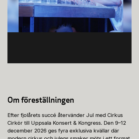
Om föreställningen
Efter fjolårets succé återvänder Jul med Cirkus
Cirkör till Uppsala Konsert & Kongress. Den 9–12
december 2026 ges fyra exklusiva kvällar där
modern cirkus och julens smaker möts i ett format