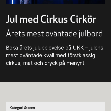
Biljettinformation
Jul med Cirkus Cirkör
Program och biljetter
Biljettinformation
Årets mest oväntade julbord
Att köpa biljett
Boka årets julupplevelse på UKK – julens
mest oväntade kväll med förstklassig
cirkus, mat och dryck på menyn!
Köp- & leveransvillkor