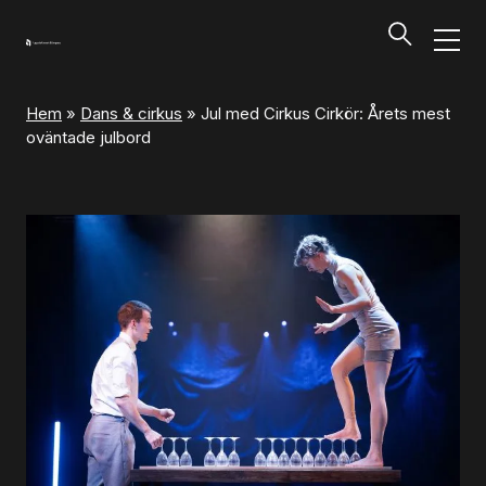
Hem
»
Dans & cirkus
»
Jul med Cirkus Cirkör: Årets mest
Program och biljetter
oväntade julbord
Tillbaka
Program och biljetter
Kalendarium
Aktuella biljettsläpp
Presentkort på UKK