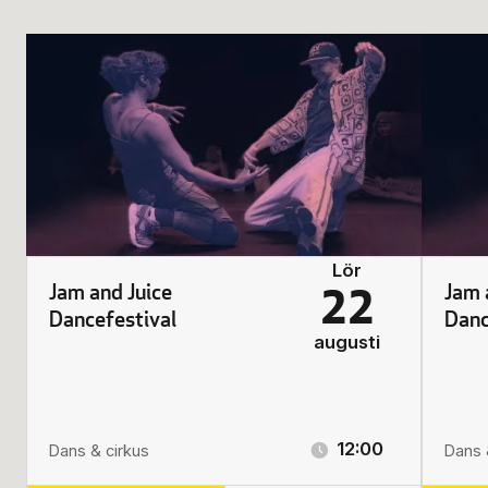
Lör
Jam and Juice
Jam 
22
Dancefestival
Danc
augusti
12:00
Dans & cirkus
Dans 