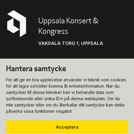
Uppsala Konsert &
Kongress
VAKSALA TORG 1, UPPSALA
Hantera samtycke
Konsert
För att ge en bra upplevelse använder vi teknik som cookies
biljettkassa@ukk.se
för att lagra och/eller komma åt enhetsinformation. När du
samtycker till dessa tekniker kan vi behandla data som
018-727 90 00
Konferens
surfbeteende eller unika ID:n på denna webbplats. Om du
Program & biljetter
inte samtycker eller om du återkallar ditt samtycke kan detta
konferens@ukk.se
påverka vissa funktioner negativt.
Öppettider
018-727 90 20
Om oss
Bokningsförfrågan
Acceptera
Hitta hit
info@ukk.se