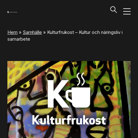
Hem
»
Samhälle
»
Kulturfrukost – Kultur och näringsliv i
Program och biljetter
samarbete
Tillbaka
Program och biljetter
Kalendarium
Aktuella biljettsläpp
Presentkort på UKK