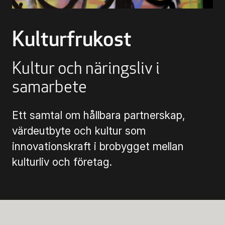
Biljettinformation
Kulturfrukost
Program och biljetter
Biljettinformation
Kultur och näringsliv i
samarbete
Att köpa biljett
Ett samtal om hållbara partnerskap,
värdeutbyte och kultur som
Köp- & leveransvillkor
innovationskraft i brobygget mellan
kulturliv och företag.