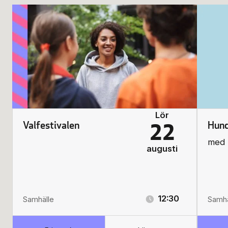
Lör
Valfestivalen
Hund
22
med 
augusti
12:30
Samhälle
Samhä