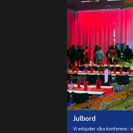
Julbord
Vi erbjuder våra konferens- 