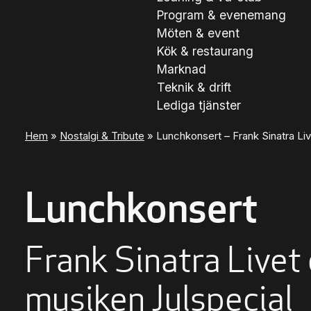
Program & evenemang
Möten & event
Kök & restaurang
Marknad
Teknik & drift
Lediga tjänster
Hem
»
Nostalgi & Tribute
»
Lunch­konsert – Frank Sinatra Li
Lunch­konsert
Frank Sinatra Livet
musiken Julspecial