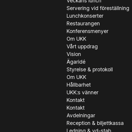
Veckans lunch
Servering vid föreställning
Lunchkonserter
Restaurangen
Konferensmenyer
Om UKK
Vårt uppdrag
Vision
Ägaridé
Styrelse & protokoll
Om UKK
Hållbarhet
UKK:s vänner
Kontakt
Kontakt
Avdelningar
Reception & biljettkassa
Ledning & vd-stab