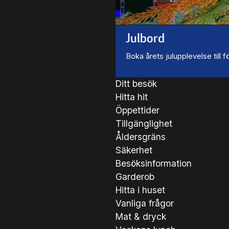
Julbord
Boka årets julupplevelse till
Ditt besök
Hitta hit
Öppettider
Tillgänglighet
Åldersgräns
Säkerhet
Besöksinformation
Garderob
Hitta i huset
Vanliga frågor
Mat & dryck