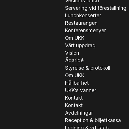
Veckans lunch
Servering vid föreställning
Lunchkonserter
Restaurangen
Konferensmenyer
Om UKK
Vårt uppdrag
Vision
Ägaridé
Styrelse & protokoll
Om UKK
Hållbarhet
UKK:s vänner
Kontakt
Kontakt
Avdelningar
Reception & biljettkassa
Ledning & vd-stab