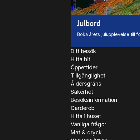
Julbord
Boka årets julupplevelse till
Ditt besök
Hitta hit
Öppettider
Tillgänglighet
Åldersgräns
Säkerhet
Besöksinformation
Garderob
Hitta i huset
Vanliga frågor
Mat & dryck