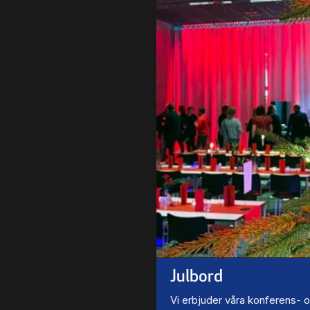
Julbord
Vi erbjuder våra konferens- 