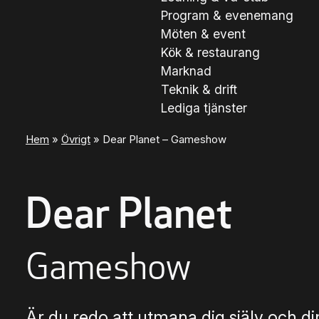
Program & evenemang
Möten & event
Kök & restaurang
Marknad
Teknik & drift
Lediga tjänster
Hem
»
Övrigt
»
Dear Planet – Gameshow
Dear Planet
Gameshow
Är du redo att utmana dig själv och di