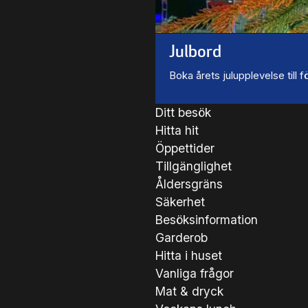
Julbord
Boka årets julupplevelse till
Ditt besök
Hitta hit
Öppettider
Tillgänglighet
Åldersgräns
Säkerhet
Besöksinformation
Garderob
Hitta i huset
Vanliga frågor
Mat & dryck