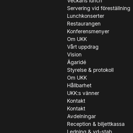
Veckans lunch
Servering vid föreställning
Lunchkonserter
Restaurangen
Konferensmenyer
Om UKK
Vårt uppdrag
Vision
Ägaridé
Styrelse & protokoll
Om UKK
Hållbarhet
UKK:s vänner
Kontakt
Kontakt
Avdelningar
Reception & biljettkassa
Ledning & vd-stab