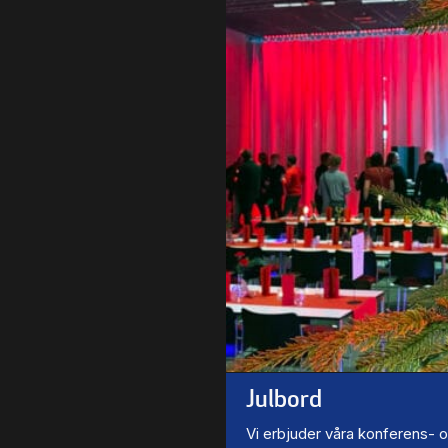
Julbord
Vi erbjuder våra konferens- 