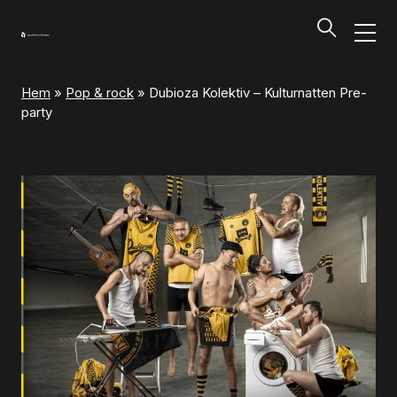
Hem
»
Pop & rock
»
Dubioza Kolektiv – Kulturnatten Pre-
Program och biljetter
party
Tillbaka
Program och biljetter
Kalendarium
Aktuella biljettsläpp
Presentkort på UKK