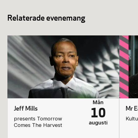
Relaterade evenemang
Mån
Jeff Mills
Mr E
10
presents Tomorrow
Kult
augusti
Comes The Harvest