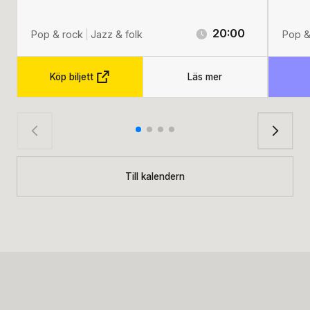
20:00
Pop & rock
|
Jazz & folk
Pop &
Köp biljett
Läs mer
Till kalendern