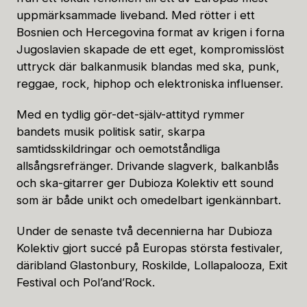
uppmärksammade liveband. Med rötter i ett
Bosnien och Hercegovina format av krigen i forna
Jugoslavien skapade de ett eget, kompromisslöst
uttryck där balkanmusik blandas med ska, punk,
reggae, rock, hiphop och elektroniska influenser.
Med en tydlig gör-det-själv-attityd rymmer
bandets musik politisk satir, skarpa
samtidsskildringar och oemotståndliga
allsångsrefränger. Drivande slagverk, balkanblås
och ska-gitarrer ger Dubioza Kolektiv ett sound
som är både unikt och omedelbart igenkännbart.
Under de senaste två decennierna har Dubioza
Kolektiv gjort succé på Europas största festivaler,
däribland Glastonbury, Roskilde, Lollapalooza, Exit
Festival och Pol’and’Rock.