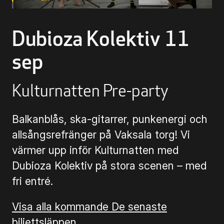
Biljettinformation
Dubioza Kolektiv 11
Program och biljetter
sep
Biljettinformation
Kulturnatten Pre-party
Att köpa biljett
Balkanblås, ska-gitarrer, punkenergi och
Köp- & leveransvillkor
allsångsrefränger på Vaksala torg! Vi
värmer upp inför Kulturnatten med
Dubioza Kolektiv på stora scenen – med
fri entré.
Visa alla kommande De senaste
biljettsläppen