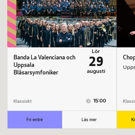
Lör
Banda La Valenciana och
Chop
29
Uppsala
Upps
augusti
Blåsarsymfoniker
15:00
Klassiskt
Klass
Fri entré
Läs mer
Kö