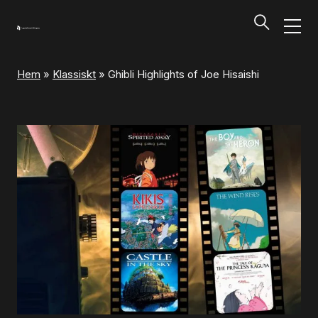
Hem
»
Klassiskt
»
Ghibli Highlights of Joe Hisaishi
Program och biljetter
Tillbaka
Program och biljetter
Kalendarium
Aktuella biljettsläpp
Presentkort på UKK