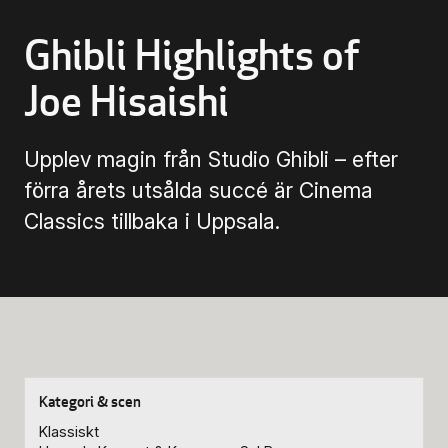
Biljettinformation
Ghibli Highlights of
Program och biljetter
Joe Hisaishi
Biljettinformation
Upplev magin från Studio Ghibli – efter
förra årets utsålda succé är Cinema
Att köpa biljett
Classics tillbaka i Uppsala.
Köp- & leveransvillkor
Klassiskt