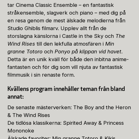
tar Cinema Classic Ensemble – en fantastisk
stråkensemble, slagverk och piano – med dig på
en resa genom de mest älskade melodierna från
Studio Ghiblis filmarv. Upplev allt från de
storslagna känslorna i Castle in the Sky och
The
Wind Rises
till den lekfulla atmosfären i
Min
granne Totoro
och
Ponyo på klippan vid havet
.
Detta är en unik kväll för både den inbitna anime-
fantasten och för dig som vill njuta av fantastisk
filmmusik i sin renaste form.
Kvällens program innehåller teman från bland
annat:
De senaste mästerverken: The Boy and the Heron
& The Wind Rises
De tidlösa klassikerna: Spirited Away & Princess
Mononoke
Älskade favoriter: Min granne Totoro & Kikis