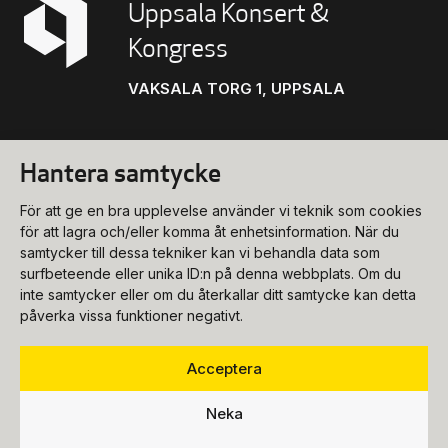
Uppsala Konsert &
Kongress
VAKSALA TORG 1, UPPSALA
Hantera samtycke
Konsert
För att ge en bra upplevelse använder vi teknik som cookies
biljettkassa@ukk.se
för att lagra och/eller komma åt enhetsinformation. När du
samtycker till dessa tekniker kan vi behandla data som
018-727 90 00
Konferens
surfbeteende eller unika ID:n på denna webbplats. Om du
Program & biljetter
inte samtycker eller om du återkallar ditt samtycke kan detta
konferens@ukk.se
påverka vissa funktioner negativt.
Öppettider
018-727 90 20
Om oss
Bokningsförfrågan
Acceptera
Hitta hit
info@ukk.se
Våra lokaler
018-727 90 00
Neka
Följ oss
Om UKK