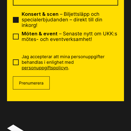
Konsert & scen
– Biljettsläpp och
specialerbjudanden – direkt till din
inkorg!
Möten & event
– Senaste nytt om UKK:s
mötes- och eventverksamhet!
Jag accepterar att mina personuppgifter
behandlas i enlighet med
personuppgiftspolicyn
.
Prenumerera