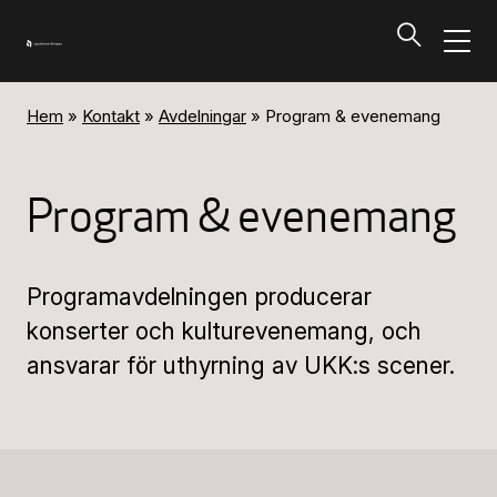
Hem
»
Kontakt
»
Avdelningar
»
Program & evenemang
Program och biljetter
Tillbaka
Program & evenemang
Program och biljetter
Programavdelningen producerar
Kalendarium
konserter och kulturevenemang, och
ansvarar för uthyrning av UKK:s scener.
Aktuella biljettsläpp
Presentkort på UKK