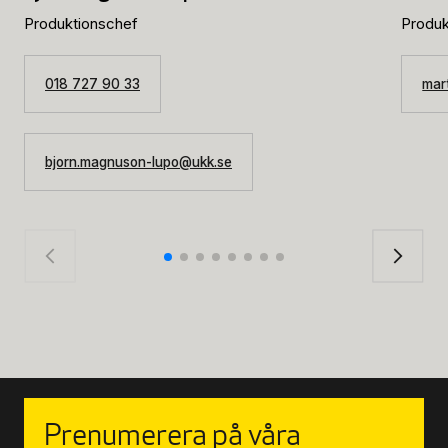
Produktionschef
Produk
018 727 90 33
mar
bjorn.magnuson-lupo@ukk.se
Prenumerera på våra