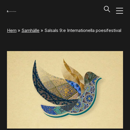
Hem
»
Samhälle
»
Salsals 9:e Internationella poesifestival
Program och biljetter
Tillbaka
Program och biljetter
Kalendarium
Aktuella biljettsläpp
Presentkort på UKK