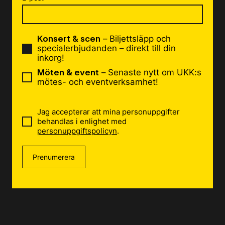
Konsert & scen
– Biljettsläpp och
specialerbjudanden – direkt till din
inkorg!
Möten & event
– Senaste nytt om UKK:s
mötes- och eventverksamhet!
Jag accepterar att mina personuppgifter
behandlas i enlighet med
personuppgiftspolicyn
.
Prenumerera