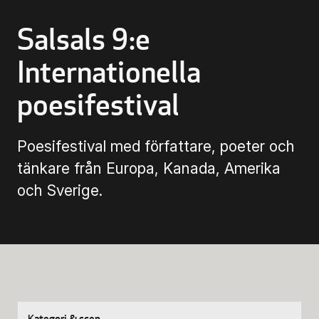
Biljettinformation
Salsals 9:e
Program och biljetter
Internationella
Biljettinformation
poesifestival
Att köpa biljett
Poesifestival med författare, poeter och
tänkare från Europa, Kanada, Amerika
Köp- & leveransvillkor
och Sverige.