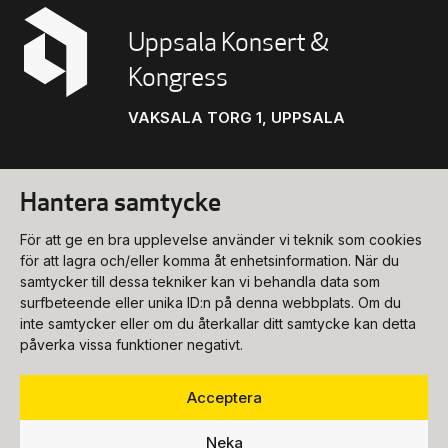
Uppsala Konsert &
Kongress
VAKSALA TORG 1, UPPSALA
Hantera samtycke
Konsert
För att ge en bra upplevelse använder vi teknik som cookies
biljettkassa@ukk.se
för att lagra och/eller komma åt enhetsinformation. När du
samtycker till dessa tekniker kan vi behandla data som
018-727 90 00
Konferens
surfbeteende eller unika ID:n på denna webbplats. Om du
Program & biljetter
inte samtycker eller om du återkallar ditt samtycke kan detta
konferens@ukk.se
påverka vissa funktioner negativt.
Öppettider
018-727 90 20
Om oss
Bokningsförfrågan
Acceptera
Hitta hit
info@ukk.se
Våra lokaler
018-727 90 00
Neka