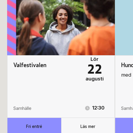
Lör
Valfestivalen
Hund
22
med 
augusti
12:30
Samhälle
Samhä
Fri entré
Läs mer