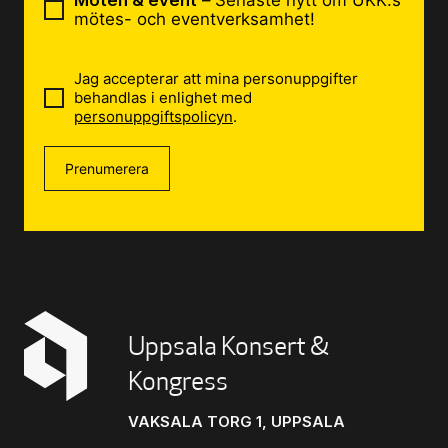
Möten & event
– Senaste nytt om UKK:s
mötes- och eventverksamhet!
Jag accepterar att mina personuppgifter
behandlas i enlighet med
personuppgiftspolicyn
.
Prenumerera
Uppsala Konsert &
Kongress
VAKSALA TORG 1, UPPSALA