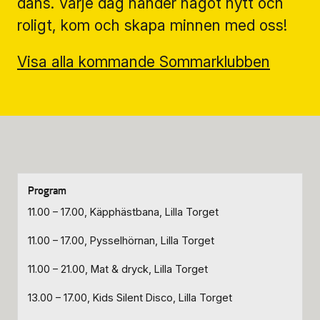
dans. Varje dag händer något nytt och
Biljettinformation
roligt, kom och skapa minnen med oss!
Program och biljetter
Visa alla kommande Sommarklubben
Biljettinformation
Att köpa biljett
Köp- & leveransvillkor
11.00 – 17.00, Käpphästbana, Lilla Torget
11.00 – 17.00, Pysselhörnan, Lilla Torget
11.00 – 21.00, Mat & dryck, Lilla Torget
13.00 – 17.00, Kids Silent Disco, Lilla Torget