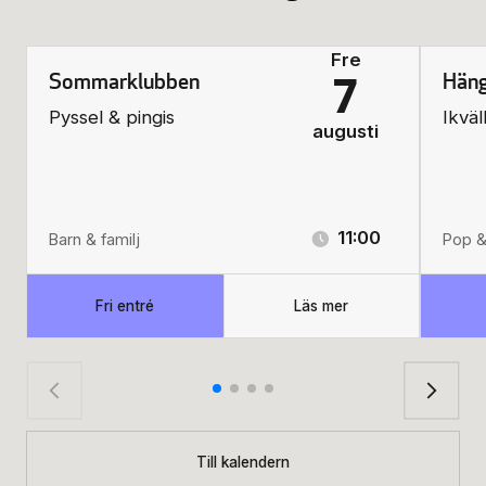
Fre
Sommarklubben
Häng
7
Pyssel & pingis
Ikväl
augusti
11:00
Barn & familj
Pop &
Fri entré
Läs mer
Till kalendern