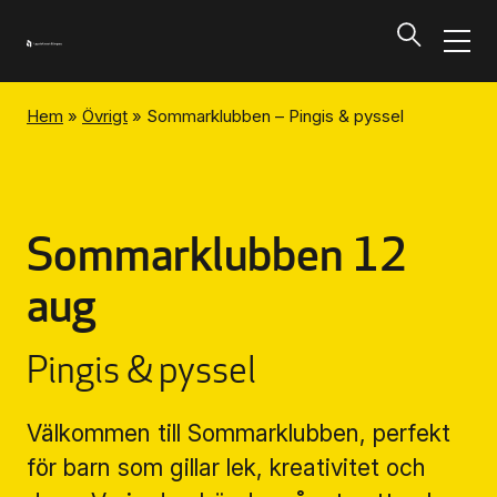
Hem
»
Övrigt
»
Sommarklubben – Pingis & pyssel
Program och biljetter
Tillbaka
Program och biljetter
Sommarklubben 12
aug
Kalendarium
Pingis & pyssel
Aktuella biljettsläpp
Välkommen till Sommarklubben, perfekt
Presentkort på UKK
för barn som gillar lek, kreativitet och