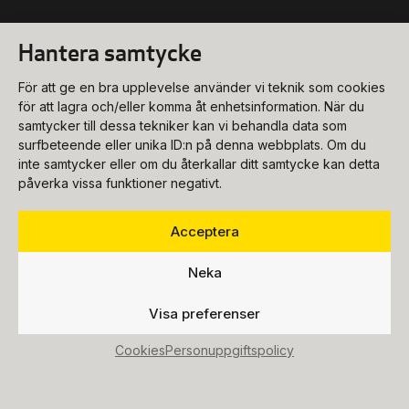
Hantera samtycke
Konsert
För att ge en bra upplevelse använder vi teknik som cookies
biljettkassa@ukk.se
för att lagra och/eller komma åt enhetsinformation. När du
samtycker till dessa tekniker kan vi behandla data som
018-727 90 00
Konferens
surfbeteende eller unika ID:n på denna webbplats. Om du
Program & biljetter
inte samtycker eller om du återkallar ditt samtycke kan detta
konferens@ukk.se
påverka vissa funktioner negativt.
Öppettider
018-727 90 20
Om oss
Bokningsförfrågan
Acceptera
Hitta hit
info@ukk.se
Våra lokaler
018-727 90 00
Neka
Följ oss
Om UKK
Mat & dryck
Visa preferenser
Press
Fest
Cookies
Personuppgiftspolicy
Lediga tjänster