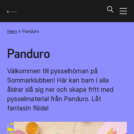
Hem
»
Panduro
Program och biljetter
Tillbaka
Panduro
Program och biljetter
Välkommen till pysselhörnan på
Sommarklubben! Här kan barn i alla
Kalendarium
åldrar slå sig ner och skapa fritt med
pysselmaterial från Panduro. Låt
Aktuella biljettsläpp
fantasin flöda!
Presentkort på UKK