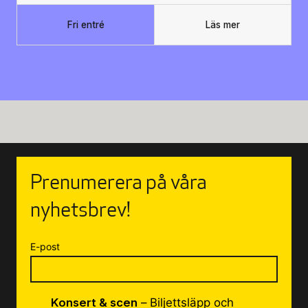
Fri entré
Läs mer
Prenumerera på våra
nyhetsbrev!
E-post
Konsert & scen
– Biljettsläpp och