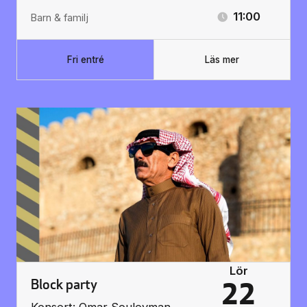
11:00
Barn & familj
Fri entré
Läs mer
Lör
Block party
22
Konsert: Omar Souleyman