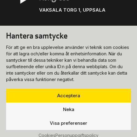
VAKSALA TORG 1, UPPSALA
Hantera samtycke
Konsert
För att ge en bra upplevelse använder vi teknik som cookies
biljettkassa@ukk.se
för att lagra och/eller komma åt enhetsinformation. När du
samtycker till dessa tekniker kan vi behandla data som
018-727 90 00
Konferens
surfbeteende eller unika ID:n på denna webbplats. Om du
Program & biljetter
inte samtycker eller om du återkallar ditt samtycke kan detta
konferens@ukk.se
påverka vissa funktioner negativt.
Öppettider
018-727 90 20
Om oss
Bokningsförfrågan
Acceptera
Hitta hit
info@ukk.se
Våra lokaler
018-727 90 00
Neka
Följ oss
Om UKK
Mat & dryck
Visa preferenser
Press
Fest
Cookies
Personuppgiftspolicy