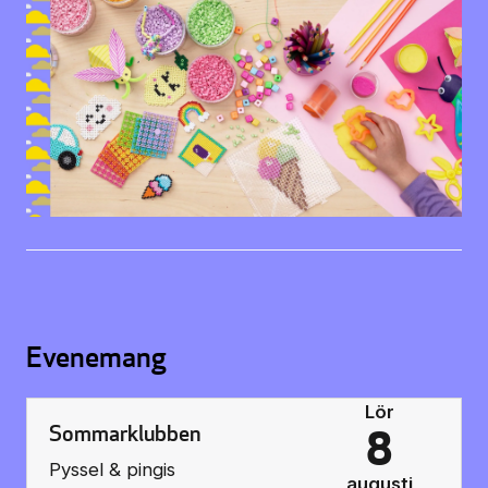
Biljettinformation
Program och biljetter
Biljettinformation
Att köpa biljett
Köp- & leveransvillkor
Evenemang
Lör
Sommarklubben
8
Pyssel & pingis
augusti