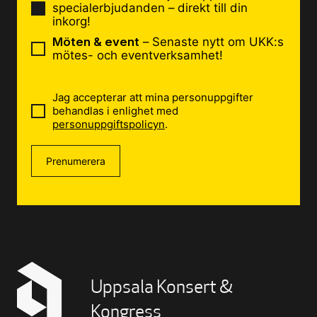
specialerbjudanden – direkt till din
inkorg!
Möten & event
– Senaste nytt om UKK:s
mötes- och eventverksamhet!
Jag accepterar att mina personuppgifter
behandlas i enlighet med
personuppgiftspolicyn
.
Prenumerera
Uppsala Konsert &
Kongress