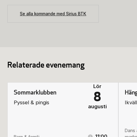
Se alla kommande med Sirius BTK
Relaterade evenemang
Lör
Sommarklubben
Häng
8
Pyssel & pingis
Ikväl
augusti
Dans 
11:00