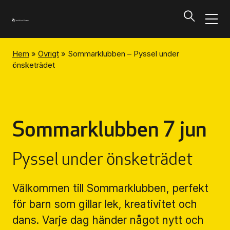
Hem
»
Övrigt
»
Sommarklubben – Pyssel under
Program och biljetter
önsketrädet
Tillbaka
Program och biljetter
Sommarklubben 7 jun
Kalendarium
Pyssel under önsketrädet
Aktuella biljettsläpp
Välkommen till Sommarklubben, perfekt
för barn som gillar lek, kreativitet och
Presentkort på UKK
dans. Varje dag händer något nytt och