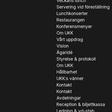
Veckans lunch
Servering vid föreställning
Lunchkonserter
Restaurangen
Konferensmenyer
Om UKK
Vårt uppdrag
Vision
Ägaridé
Styrelse & protokoll
Om UKK
Hållbarhet
UKK:s vänner
Kontakt
Kontakt
Avdelningar
Reception & biljettkassa
Ledning & vd-stab