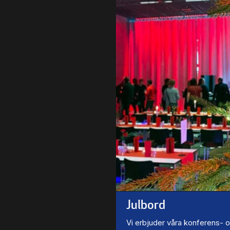
Julbord
Vi erbjuder våra konferens- 