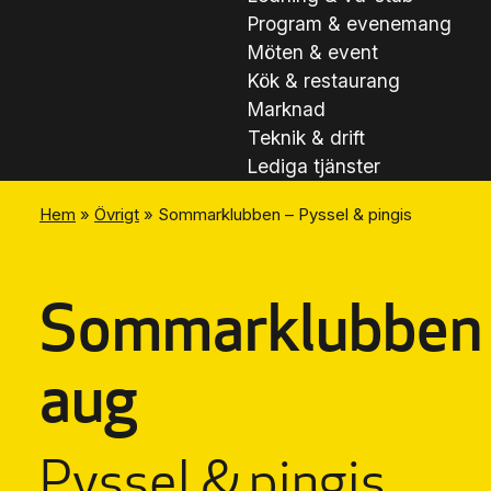
Program & evenemang
Möten & event
Kök & restaurang
Marknad
Teknik & drift
Lediga tjänster
Hem
»
Övrigt
»
Sommarklubben – Pyssel & pingis
Sommarklubben
aug
Pyssel & pingis