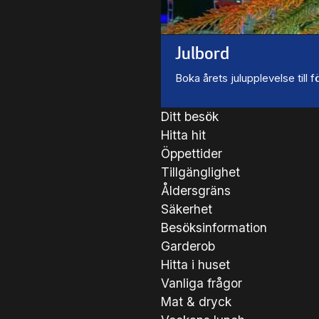
Julbord
Boka årets julupplevelse till
Ditt besök
Hitta hit
Öppettider
Tillgänglighet
Åldersgräns
Säkerhet
Besöksinformation
Garderob
Hitta i huset
Vanliga frågor
Mat & dryck