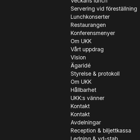
Veckans lunch
Servering vid föreställning
Lunchkonserter
Restaurangen
Konferensmenyer
Om UKK
Vårt uppdrag
Vision
Ägaridé
Styrelse & protokoll
Om UKK
Hållbarhet
UKK:s vänner
Kontakt
Kontakt
Avdelningar
Reception & biljettkassa
Ledning & vd-stab