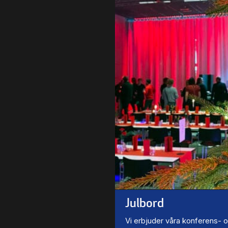
Julbord
Vi erbjuder våra konferens- 