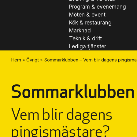
Program & evenemang
Möten & event
Kök & restaurang
Marknad
Teknik & drift
Lediga tjänster
Hem
»
Övrigt
»
Sommarklubben – Vem blir dagens pingismä
Sommarklubben 
Vem blir dagens
pingismästare?