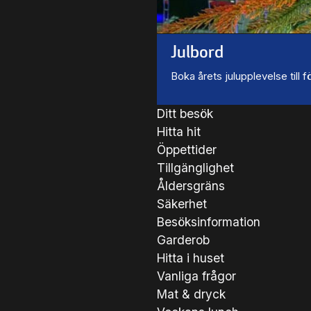
Julbord
Boka årets julupplevelse till
Ditt besök
Hitta hit
Öppettider
Tillgänglighet
Åldersgräns
Säkerhet
Besöksinformation
Garderob
Hitta i huset
Vanliga frågor
Mat & dryck