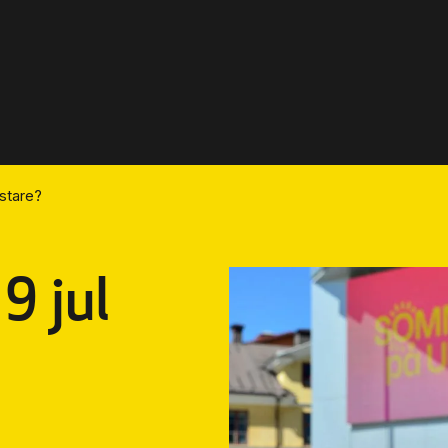
stare?
9 jul