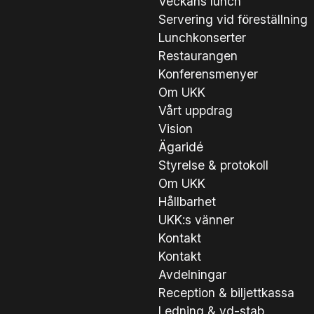
Veckans lunch
Servering vid föreställning
Lunchkonserter
Restaurangen
Konferensmenyer
Om UKK
Vårt uppdrag
Vision
Ägaridé
Styrelse & protokoll
Om UKK
Hållbarhet
UKK:s vänner
Kontakt
Kontakt
Avdelningar
Reception & biljettkassa
Ledning & vd-stab