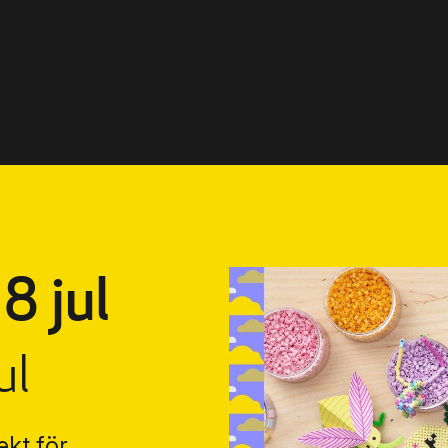
8 jul
ul
kt för