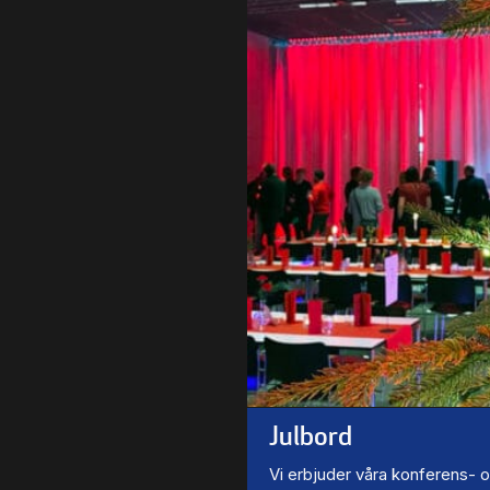
Julbord
Vi erbjuder våra konferens- 