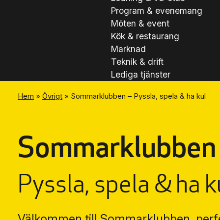
Program & evenemang
Möten & event
Kök & restaurang
Marknad
Teknik & drift
Lediga tjänster
Hem
»
Övrigt
»
Sommarklubben – Pyssla, spela & ha kul
Sommarklubben 
Pyssla, spela & ha k
Välkommen till Sommarklubben, perfe