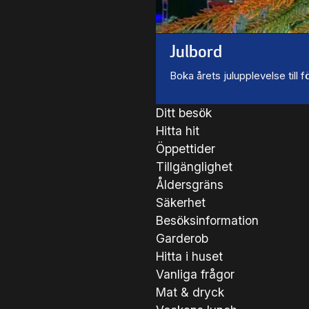
Julbord
Boka årets julupplevelse till
Ditt besök
Hitta hit
Öppettider
Tillgänglighet
Åldersgräns
Säkerhet
Besöksinformation
Garderob
Hitta i huset
Vanliga frågor
Mat & dryck