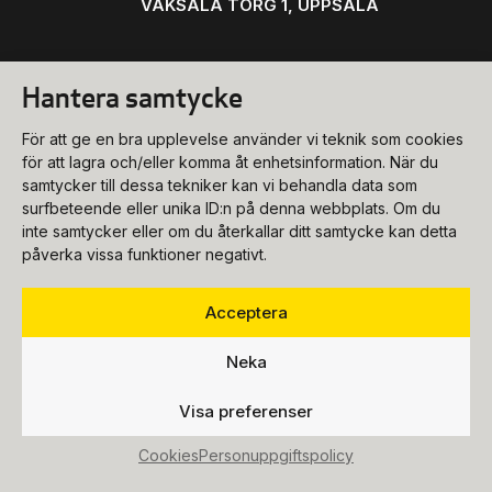
VAKSALA TORG 1, UPPSALA
Hantera samtycke
Konsert
För att ge en bra upplevelse använder vi teknik som cookies
biljettkassa@ukk.se
för att lagra och/eller komma åt enhetsinformation. När du
samtycker till dessa tekniker kan vi behandla data som
018-727 90 00
Konferens
surfbeteende eller unika ID:n på denna webbplats. Om du
Program & biljetter
inte samtycker eller om du återkallar ditt samtycke kan detta
konferens@ukk.se
påverka vissa funktioner negativt.
Öppettider
018-727 90 20
Om oss
Bokningsförfrågan
Acceptera
Hitta hit
info@ukk.se
Våra lokaler
018-727 90 00
Neka
Följ oss
Om UKK
Mat & dryck
Visa preferenser
Press
Fest
Cookies
Personuppgiftspolicy
Lediga tjänster