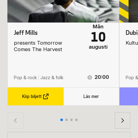
Mån
Jeff Mills
Dubi
10
presents Tomorrow
Kult
augusti
Comes The Harvest
20:00
Pop & rock
|
Jazz & folk
Pop &
Köp biljett
Läs mer