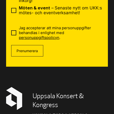
inkorg!
Möten & event
– Senaste nytt om UKK:s
mötes- och eventverksamhet!
Jag accepterar att mina personuppgifter
behandlas i enlighet med
personuppgiftspolicyn
.
Prenumerera
Uppsala Konsert &
Kongress