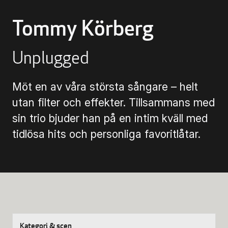
Biljettinformation
Tommy Körberg
Program och biljetter
Unplugged
Biljettinformation
Möt en av våra största sångare – helt
Att köpa biljett
utan filter och effekter. Tillsammans med
sin trio bjuder han på en intim kväll med
Köp- & leveransvillkor
tidlösa hits och personliga favoritlåtar.