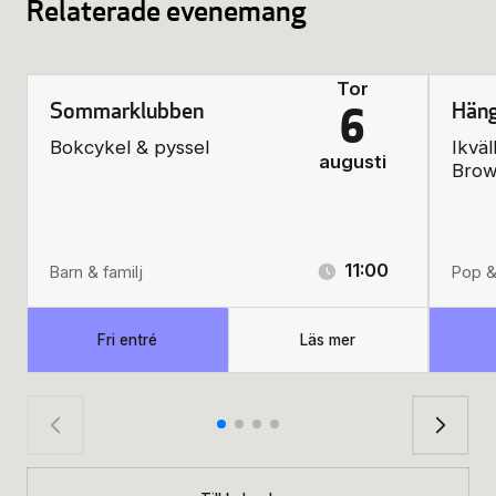
Relaterade evenemang
Tor
Sommarklubben
Häng
6
Bokcykel & pyssel
Ikväl
augusti
Bro
11:00
Barn & familj
Pop &
Fri entré
Läs mer