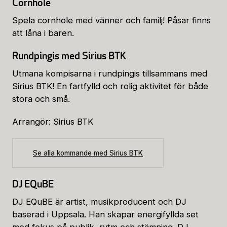
Cornhole
Spela cornhole med vänner och familj! Påsar finns
att låna i baren.
Rundpingis med Sirius BTK
Utmana kompisarna i rundpingis tillsammans med
Sirius BTK! En fartfylld och rolig aktivitet för både
stora och små.
Arrangör: Sirius BTK
Se alla kommande med Sirius BTK
DJ EQuBE
DJ EQuBE är artist, musikproducent och DJ
baserad i Uppsala. Han skapar energifyllda set
med fokus på publik, rytm och stämning. DJ