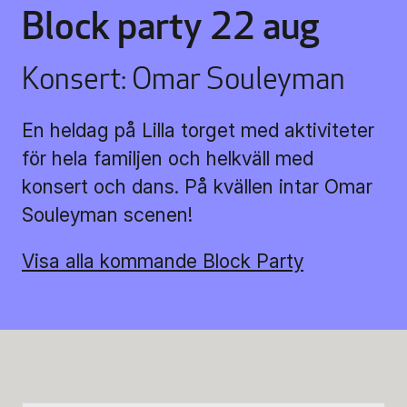
Block party 22 aug
Biljettinformation
Program och biljetter
Konsert: Omar Souleyman
Biljettinformation
En heldag på Lilla torget med aktiviteter
för hela familjen och helkväll med
Att köpa biljett
konsert och dans. På kvällen intar Omar
Souleyman scenen!
Köp- & leveransvillkor
Visa alla kommande Block Party