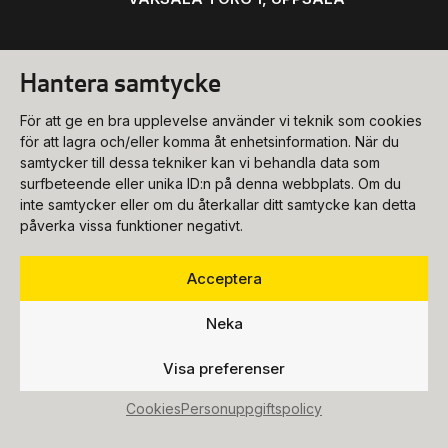
Hantera samtycke
Konsert
För att ge en bra upplevelse använder vi teknik som cookies
biljettkassa@ukk.se
för att lagra och/eller komma åt enhetsinformation. När du
samtycker till dessa tekniker kan vi behandla data som
018-727 90 00
Konferens
surfbeteende eller unika ID:n på denna webbplats. Om du
Program & biljetter
inte samtycker eller om du återkallar ditt samtycke kan detta
konferens@ukk.se
påverka vissa funktioner negativt.
Öppettider
018-727 90 20
Om oss
Bokningsförfrågan
Acceptera
Hitta hit
info@ukk.se
Våra lokaler
018-727 90 00
Neka
Följ oss
Om UKK
Mat & dryck
Visa preferenser
Press
Fest
Cookies
Personuppgiftspolicy
Lediga tjänster