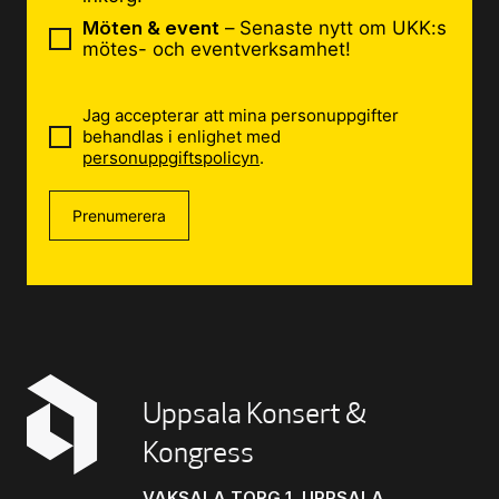
Möten & event
– Senaste nytt om UKK:s
mötes- och eventverksamhet!
Jag accepterar att mina personuppgifter
behandlas i enlighet med
personuppgiftspolicyn
.
Prenumerera
Uppsala Konsert &
Kongress
VAKSALA TORG 1, UPPSALA