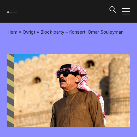
Hem
»
Övrigt
»
Block party – Konsert: Omar Souleyman
Program och biljetter
Tillbaka
Program och biljetter
Kalendarium
Aktuella biljettsläpp
Presentkort på UKK