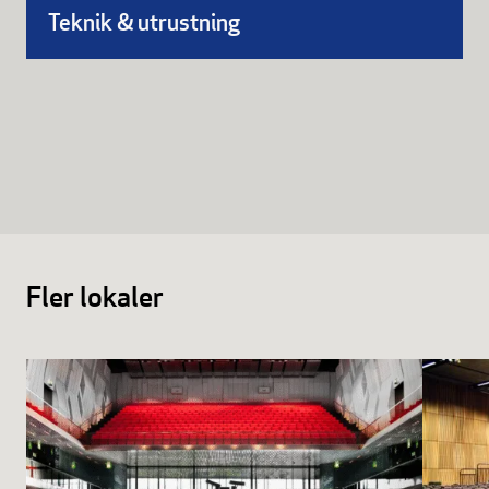
55” LED-skärm i 16:9-format
Teknik & utrustning
Övrigt
Blädderblock
Whiteboard
Pennor och anteckningsblock
Frågor om teknik & utrustning
Kontakta säljare
Fler lokaler