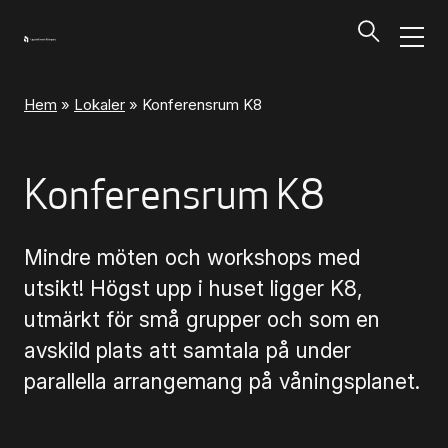
Hem
»
Lokaler
»
Konferensrum K8
Program och biljetter
Tillbaka
Konferensrum K8
Program och biljetter
Mindre möten och workshops med
Kalendarium
utsikt! Högst upp i huset ligger K8,
utmärkt för små grupper och som en
Aktuella biljettsläpp
avskild plats att samtala på under
parallella arrangemang på våningsplanet.
Presentkort på UKK