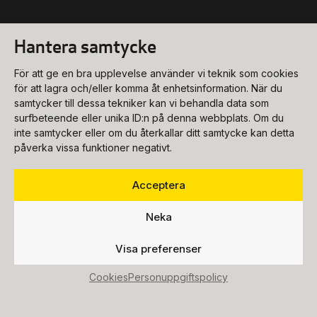
Hantera samtycke
Konsert
För att ge en bra upplevelse använder vi teknik som cookies
biljettkassa@ukk.se
för att lagra och/eller komma åt enhetsinformation. När du
samtycker till dessa tekniker kan vi behandla data som
018-727 90 00
Konferens
surfbeteende eller unika ID:n på denna webbplats. Om du
Program & biljetter
inte samtycker eller om du återkallar ditt samtycke kan detta
konferens@ukk.se
påverka vissa funktioner negativt.
Öppettider
018-727 90 20
Om oss
Bokningsförfrågan
Acceptera
Hitta hit
info@ukk.se
Våra lokaler
018-727 90 00
Neka
Följ oss
Om UKK
Mat & dryck
Visa preferenser
Press
Fest
Cookies
Personuppgiftspolicy
Lediga tjänster