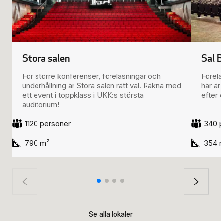
Stora salen
Sal 
För större konferenser, föreläsningar och
Förel
underhållning är Stora salen rätt val. Räkna med
här ä
ett event i toppklass i UKK:s största
efter
auditorium!
1120 personer
340 
790 m²
354 
Se alla lokaler