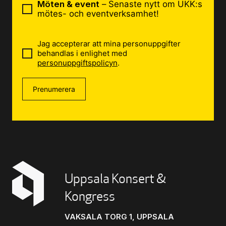
Möten & event
– Senaste nytt om UKK:s
mötes- och eventverksamhet!
Jag accepterar att mina personuppgifter
behandlas i enlighet med
personuppgiftspolicyn
.
Prenumerera
Uppsala Konsert &
Kongress
VAKSALA TORG 1, UPPSALA