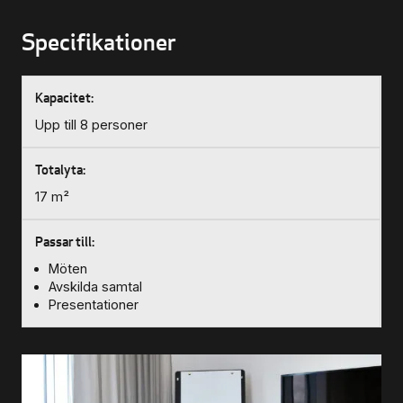
Biljettinformation
Specifikationer
Program och biljetter
Biljettinformation
Upp till 8 personer
Att köpa biljett
17 m²
Köp- & leveransvillkor
Möten
Avskilda samtal
Presentationer