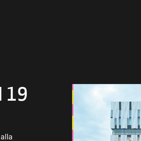
d 19
 alla