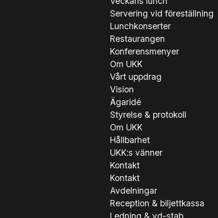
Veckans lunch
Servering vid föreställning
Lunchkonserter
Restaurangen
Konferensmenyer
Om UKK
Vårt uppdrag
Vision
Ägaridé
Styrelse & protokoll
Om UKK
Hållbarhet
UKK:s vänner
Kontakt
Kontakt
Avdelningar
Reception & biljettkassa
Ledning & vd-stab