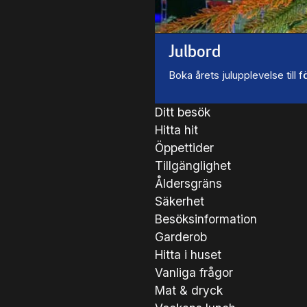
Julbord
Boka årets julupplevelse till
Ditt besök
Hitta hit
Öppettider
Tillgänglighet
Åldersgräns
Säkerhet
Besöksinformation
Garderob
Hitta i huset
Vanliga frågor
Mat & dryck