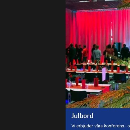
Julbord
Vi erbjuder våra konferens- 